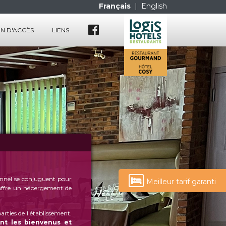
Français
|
English
N D'ACCÈS
LIENS
tionnel se conjuguent pour
Meilleur tarif garanti
offre un hébergement de
parties de l'établissement.
nt les bienvenus et