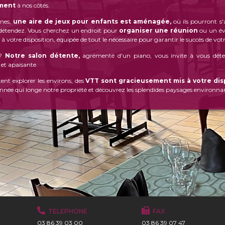
ement
à nos côtés.
unes,
une aire de jeux pour enfants est aménagée,
où ils pourront s'
détendez. Vous cherchez un endroit pour
organiser une réunion
ou un év
 à votre disposition, équipée de tout le nécessaire pour garantir le succès de vot
 ?
Notre salon détente,
agrémenté d'un piano, vous invite à vous déten
et apaisante.
ent explorer les environs, des
VTT sont gracieusement mis à votre dis
ée qui longe notre propriété et découvrez les splendides paysages environna
TELEPHONE
FAX
03 86 39 03 00
03 86 39 07 47