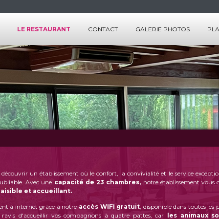
LE RESTAURANT
CONTACT
GALERIE PHOTOS
PLA
MBRES
LES SALLES
ICES
LES SERVICES
LES MENUS
LA CARTE
 découvrir un établissement où le confort, la convivialité et le service excep
oubliable. Avec une
capacité de 23 chambres,
notre établissement vous 
aisible et accueillant.
nt à internet grâce à notre
accès WIFI gratuit
, disponible dans toutes les 
avis d'accueillir vos compagnons à quatre pattes, car
les animaux so