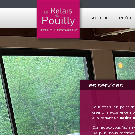
ACCUEIL
L'HÔTEL
LES CHA
LES SERV
Les services
Vous êtes sur le point de
créer une expérience in
qualité dans un
cadre p
Connectez-vous facileme
De plus, nous sommes r