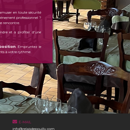
amuser en toute sécurité
énement professionnel ?
re rencontre.
dre et à profiter d'une
position
. Empruntez le
nts à votre rythme.
E-MAIL
info@relaisdepouilly.com