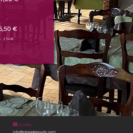
6,50 €
...2.50€
E-MAIL
info@relaisdepouilly.com