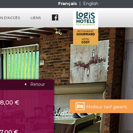
Français
|
English
N D'ACCÈS
LIENS
Retour
8,00 €
Meilleur tarif garanti
7,00 €