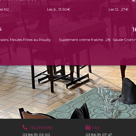
es N2
Les 6...13.50€
Les 12...27€
s
1
 soirs, Moules Frites au Pouilly
Suplément crème fraîche...2€ Sauce Crottin
TELEPHONE
FAX
03 86 39 03 00
03 86 39 07 47