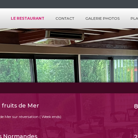
LE RESTAURANT
CONTACT
GALERIE PHOTOS
PLA
MBRES
LES SALLES
ICES
LES SERVICES
LES MENUS
LA CARTE
 fruits de Mer
8
 de Mer sur réversation ( Week ends)
es Normandes
2